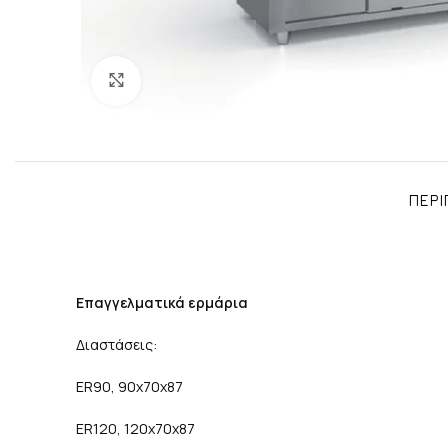
Click to enlarge
ΠΕΡΙ
Επαγγελματικά ερμάρια
Διαστάσεις:
ER90, 90χ70χ87
ER120, 120χ70χ87