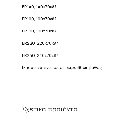
ER140, 140χ70χ87
ER160, 160χ70χ87
ER190, 190χ70χ87
ER220, 220χ70χ87
ER240, 240χ70χ87
Μπορεί να γίνει και σε σειρά 60cm βάθος
Σχετικά προϊόντα