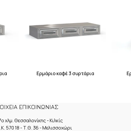
ρια
Ερμάριο καφέ 3 συρτάρια
Ε
ΟΙΧΕΙΑ ΕΠΙΚΟΙΝΩΝΙΑΣ
7ο χλμ. Θεσσαλονίκης - Κιλκίς
.Κ. 570 18 - Τ.Θ. 36 - Μελισσοχώρι