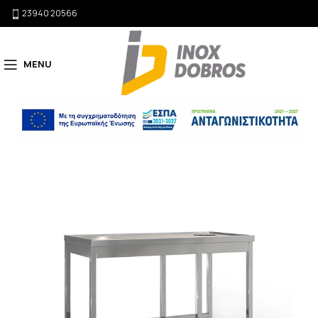
23940 20566
MENU