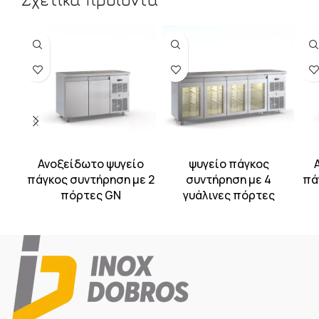
Σχετικά προϊόντα
Ανοξείδωτο ψυγείο
ψυγείο πάγκος
πάγκος συντήρηση με 2
συντήρηση με 4
πά
πόρτες GN
γυάλινες πόρτες