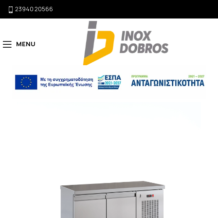
23940 20566
MENU