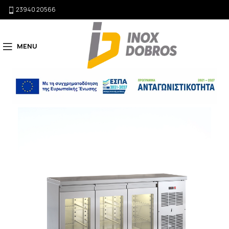
23940 20566
MENU