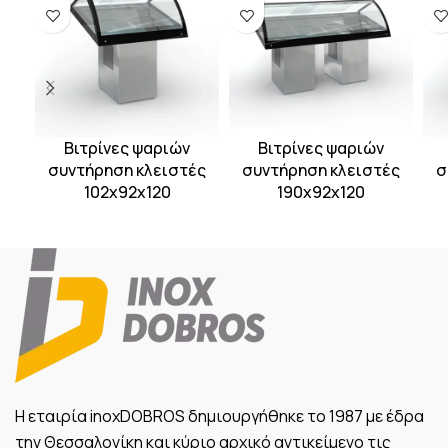
Βιτρίνες ψαριών
Βιτρίνες ψαριών
συντήρηση κλειστές
συντήρηση κλειστές
σ
102χ92χ120
190χ92χ120
Η εταιρία inoxDOBROS δημιουργήθηκε το 1987 με έδρα
την Θεσσαλονίκη και κύριο αρχικό αντικείμενο τις